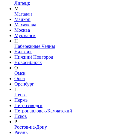
Липецк
М
Магадан
Майкоп
Махачкала
Москва
Мурманск
Н
Набережные Челны
Нальчик
Нижний Новгород
Новосибирск
О
Омск
Орел
Оренбург
П
Пенза
Пермь
Петрозаводск
Петропавловск-Камчатский
Псков
Р
Ростов-на-Дону
Рязань