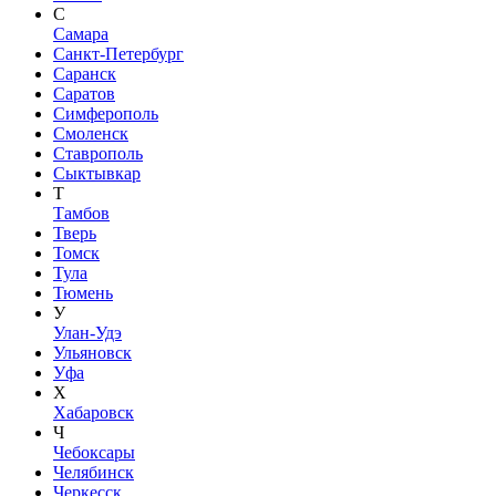
С
Самара
Санкт-Петербург
Саранск
Саратов
Симферополь
Смоленск
Ставрополь
Сыктывкар
Т
Тамбов
Тверь
Томск
Тула
Тюмень
У
Улан-Удэ
Ульяновск
Уфа
Х
Хабаровск
Ч
Чебоксары
Челябинск
Черкесск