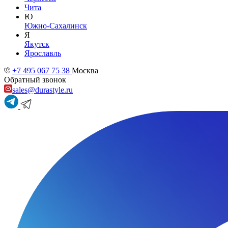
Чита
Ю
Южно-Сахалинск
Я
Якутск
Ярославль
+7 495 067 75 38
Москва
Обратный звонок
sales@durastyle.ru