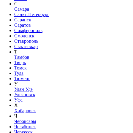
С
Самара
Санкт-Петербург
Саранск
Саратов
Симферополь
Смоленск
Ставрополь
Сыктывкар
Т
Тамбов
Тверь
Томск
Тула
Тюмень
У
Улан-Удэ
Ульяновск
Уфа
Х
Хабаровск
Ч
Чебоксары
Челябинск
Черкесск