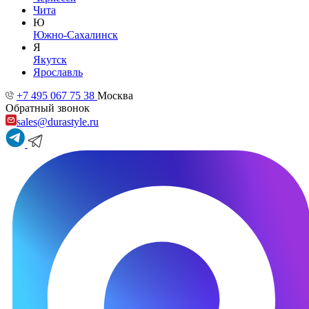
Чита
Ю
Южно-Сахалинск
Я
Якутск
Ярославль
+7 495 067 75 38
Москва
Обратный звонок
sales@durastyle.ru