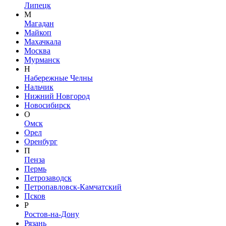
Липецк
М
Магадан
Майкоп
Махачкала
Москва
Мурманск
Н
Набережные Челны
Нальчик
Нижний Новгород
Новосибирск
О
Омск
Орел
Оренбург
П
Пенза
Пермь
Петрозаводск
Петропавловск-Камчатский
Псков
Р
Ростов-на-Дону
Рязань