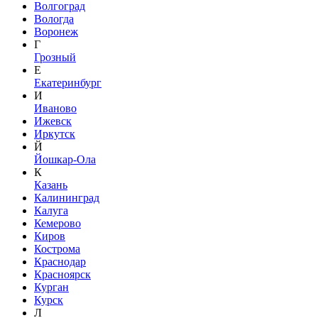
Волгоград
Вологда
Воронеж
Г
Грозный
Е
Екатеринбург
И
Иваново
Ижевск
Иркутск
Й
Йошкар-Ола
К
Казань
Калининград
Калуга
Кемерово
Киров
Кострома
Краснодар
Красноярск
Курган
Курск
Л