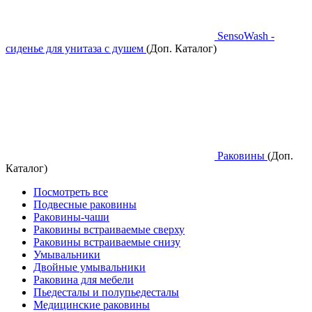
SensoWash -
сиденье для унитаза с душем
(Доп. Каталог)
Раковины
(Доп.
Каталог)
Посмотреть все
Подвесные раковины
Раковины-чаши
Раковины встраиваемые сверху
Раковины встраиваемые снизу
Умывальники
Двойные умывальники
Раковина для мебели
Пьедесталы и полупьедесталы
Медицинские раковины