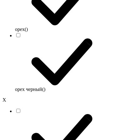
орех
()
орех черный
()
Х