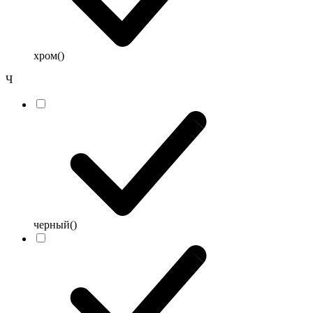
хром
()
Ч
черный
()