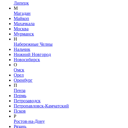
Липецк
М
Магадан
Майкоп
Махачкала
Москва
Мурманск
Н
Набережные Челны
Нальчик
Нижний Новгород
Новосибирск
О
Омск
Орел
Оренбург
П
Пенза
Пермь
Петрозаводск
Петропавловск-Камчатский
Псков
Р
Ростов-на-Дону
Рязань