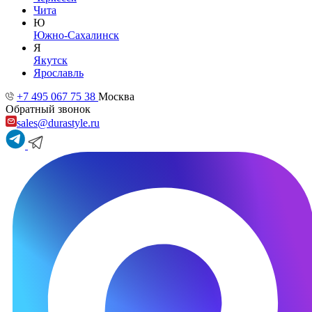
Чита
Ю
Южно-Сахалинск
Я
Якутск
Ярославль
+7 495 067 75 38
Москва
Обратный звонок
sales@durastyle.ru