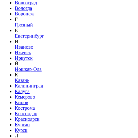
Волгоград
Вологда
Воронеж
Г
Грозный
Е
Екатеринбург
И
Иваново
Ижевск
Иркутск
Й
Йошкар-Ола
К
Казань
Калининград
Калуга
Кемерово
Киров
Кострома
Краснодар
Красноярск
Курган
Курск
Л