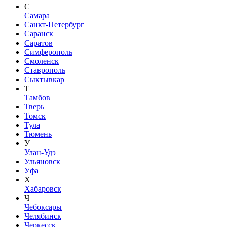
С
Самара
Санкт-Петербург
Саранск
Саратов
Симферополь
Смоленск
Ставрополь
Сыктывкар
Т
Тамбов
Тверь
Томск
Тула
Тюмень
У
Улан-Удэ
Ульяновск
Уфа
Х
Хабаровск
Ч
Чебоксары
Челябинск
Черкесск