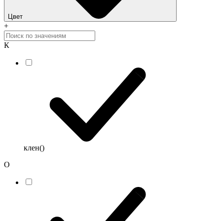
Цвет
+
К
клен
()
О