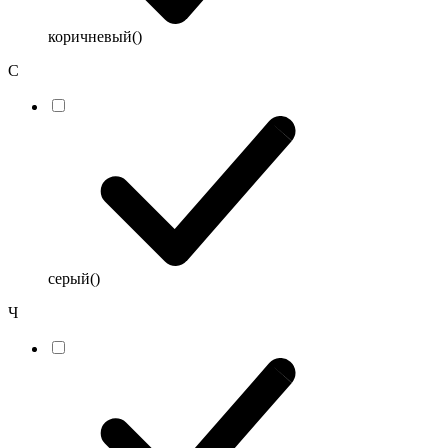
коричневый
()
С
серый
()
Ч