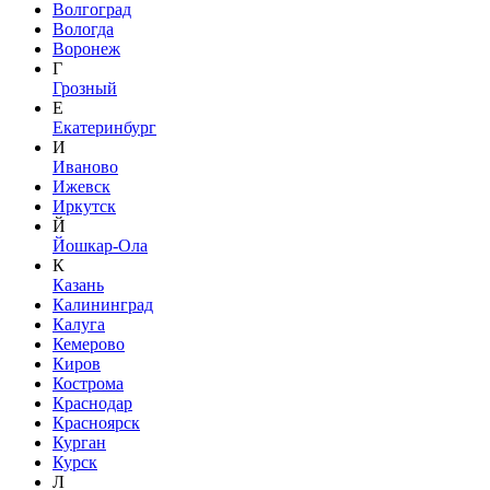
Волгоград
Вологда
Воронеж
Г
Грозный
Е
Екатеринбург
И
Иваново
Ижевск
Иркутск
Й
Йошкар-Ола
К
Казань
Калининград
Калуга
Кемерово
Киров
Кострома
Краснодар
Красноярск
Курган
Курск
Л