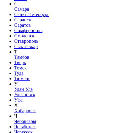
С
Самара
Санкт-Петербург
Саранск
Саратов
Симферополь
Смоленск
Ставрополь
Сыктывкар
Т
Тамбов
Тверь
Томск
Тула
Тюмень
У
Улан-Удэ
Ульяновск
Уфа
Х
Хабаровск
Ч
Чебоксары
Челябинск
Черкесск