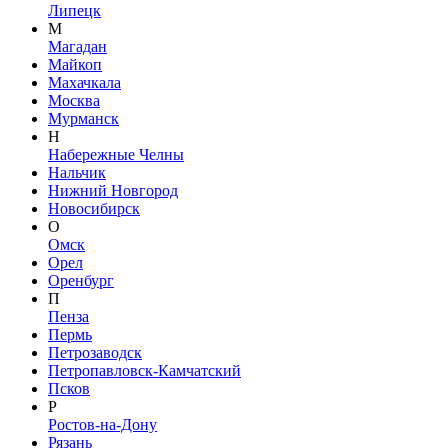
Липецк
М
Магадан
Майкоп
Махачкала
Москва
Мурманск
Н
Набережные Челны
Нальчик
Нижний Новгород
Новосибирск
О
Омск
Орел
Оренбург
П
Пенза
Пермь
Петрозаводск
Петропавловск-Камчатский
Псков
Р
Ростов-на-Дону
Рязань