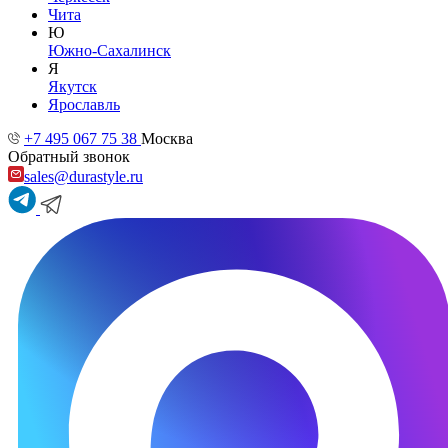
Чита
Ю
Южно-Сахалинск
Я
Якутск
Ярославль
+7 495 067 75 38
Москва
Обратный звонок
sales@durastyle.ru