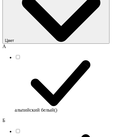
Цвет
А
альпийский белый
()
Б