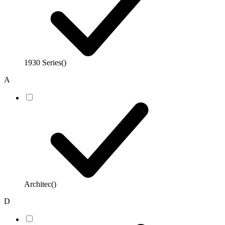
1930 Series
()
A
Architec
()
D