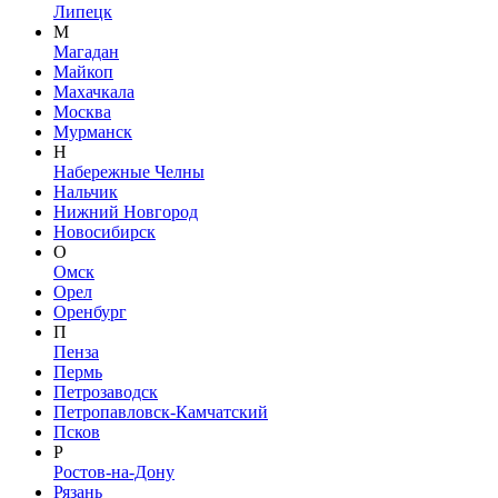
Липецк
М
Магадан
Майкоп
Махачкала
Москва
Мурманск
Н
Набережные Челны
Нальчик
Нижний Новгород
Новосибирск
О
Омск
Орел
Оренбург
П
Пенза
Пермь
Петрозаводск
Петропавловск-Камчатский
Псков
Р
Ростов-на-Дону
Рязань