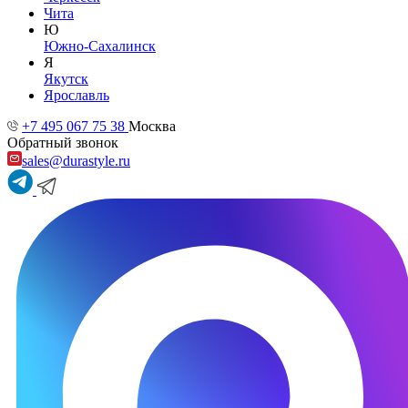
Чита
Ю
Южно-Сахалинск
Я
Якутск
Ярославль
+7 495 067 75 38
Москва
Обратный звонок
sales@durastyle.ru