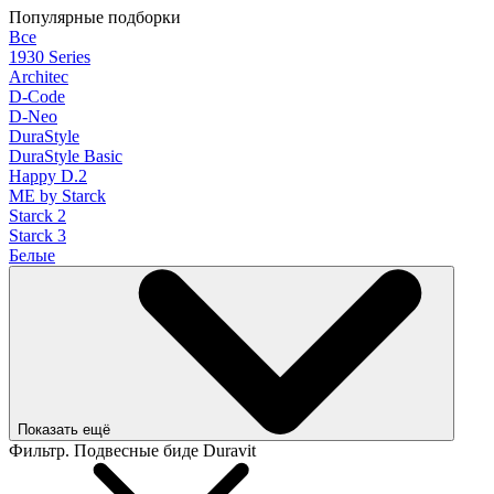
Популярные подборки
Все
1930 Series
Architec
D-Code
D-Neo
DuraStyle
DuraStyle Basic
Happy D.2
ME by Starck
Starck 2
Starck 3
Белые
Показать ещё
Фильтр. Подвесные биде Duravit