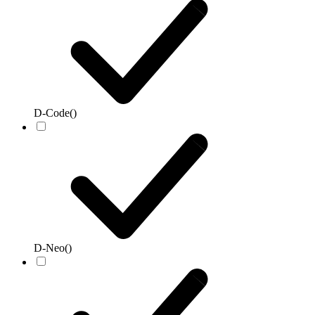
D-Code
()
D-Neo
()