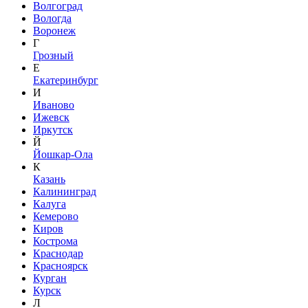
Волгоград
Вологда
Воронеж
Г
Грозный
Е
Екатеринбург
И
Иваново
Ижевск
Иркутск
Й
Йошкар-Ола
К
Казань
Калининград
Калуга
Кемерово
Киров
Кострома
Краснодар
Красноярск
Курган
Курск
Л