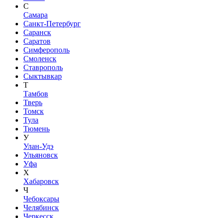
С
Самара
Санкт-Петербург
Саранск
Саратов
Симферополь
Смоленск
Ставрополь
Сыктывкар
Т
Тамбов
Тверь
Томск
Тула
Тюмень
У
Улан-Удэ
Ульяновск
Уфа
Х
Хабаровск
Ч
Чебоксары
Челябинск
Черкесск