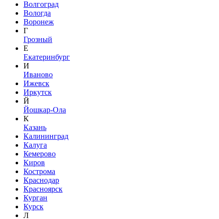
Волгоград
Вологда
Воронеж
Г
Грозный
Е
Екатеринбург
И
Иваново
Ижевск
Иркутск
Й
Йошкар-Ола
К
Казань
Калининград
Калуга
Кемерово
Киров
Кострома
Краснодар
Красноярск
Курган
Курск
Л