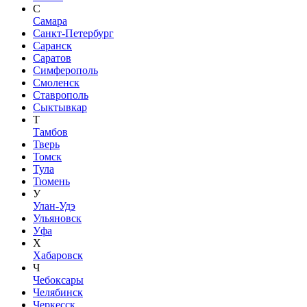
С
Самара
Санкт-Петербург
Саранск
Саратов
Симферополь
Смоленск
Ставрополь
Сыктывкар
Т
Тамбов
Тверь
Томск
Тула
Тюмень
У
Улан-Удэ
Ульяновск
Уфа
Х
Хабаровск
Ч
Чебоксары
Челябинск
Черкесск