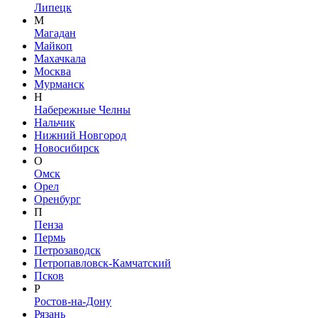
Липецк
М
Магадан
Майкоп
Махачкала
Москва
Мурманск
Н
Набережные Челны
Нальчик
Нижний Новгород
Новосибирск
О
Омск
Орел
Оренбург
П
Пенза
Пермь
Петрозаводск
Петропавловск-Камчатский
Псков
Р
Ростов-на-Дону
Рязань