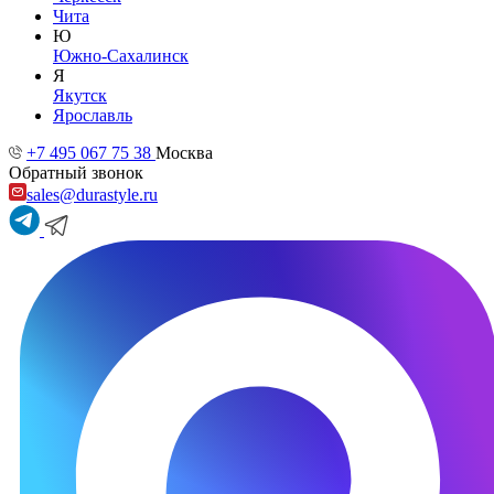
Чита
Ю
Южно-Сахалинск
Я
Якутск
Ярославль
+7 495 067 75 38
Москва
Обратный звонок
sales@durastyle.ru