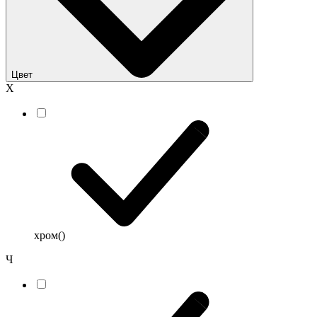
Цвет
Х
хром
()
Ч