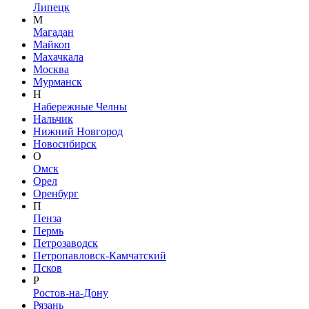
Липецк
М
Магадан
Майкоп
Махачкала
Москва
Мурманск
Н
Набережные Челны
Нальчик
Нижний Новгород
Новосибирск
О
Омск
Орел
Оренбург
П
Пенза
Пермь
Петрозаводск
Петропавловск-Камчатский
Псков
Р
Ростов-на-Дону
Рязань