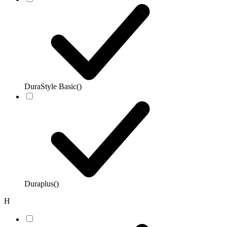
DuraStyle Basic
()
Duraplus
()
H