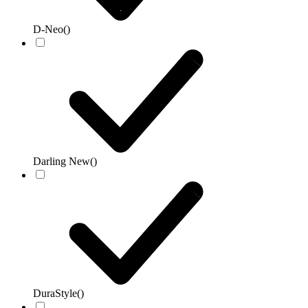
D-Neo
()
Darling New
()
DuraStyle
()