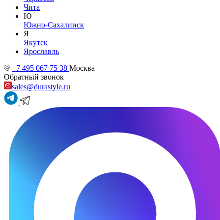
Чита
Ю
Южно-Сахалинск
Я
Якутск
Ярославль
+7 495 067 75 38
Москва
Обратный звонок
sales@durastyle.ru