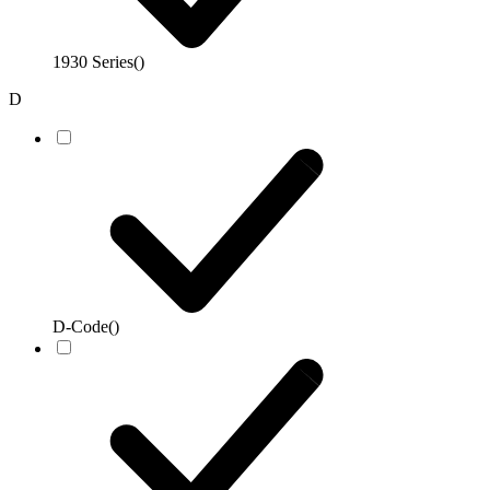
1930 Series
()
D
D-Code
()