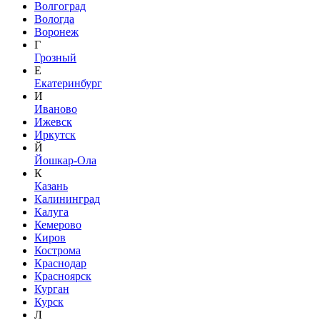
Волгоград
Вологда
Воронеж
Г
Грозный
Е
Екатеринбург
И
Иваново
Ижевск
Иркутск
Й
Йошкар-Ола
К
Казань
Калининград
Калуга
Кемерово
Киров
Кострома
Краснодар
Красноярск
Курган
Курск
Л