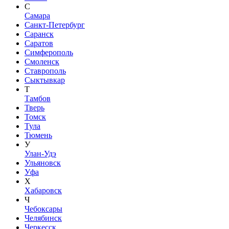
С
Самара
Санкт-Петербург
Саранск
Саратов
Симферополь
Смоленск
Ставрополь
Сыктывкар
Т
Тамбов
Тверь
Томск
Тула
Тюмень
У
Улан-Удэ
Ульяновск
Уфа
Х
Хабаровск
Ч
Чебоксары
Челябинск
Черкесск