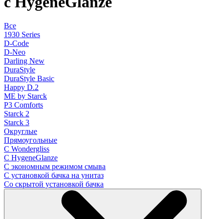
с HygeneGlanze
Все
1930 Series
D-Code
D-Neo
Darling New
DuraStyle
DuraStyle Basic
Happy D.2
ME by Starck
P3 Comforts
Starck 2
Starck 3
Округлые
Прямоугольные
С Wondergliss
С HygeneGlanze
С экономным режимом смыва
С установкой бачка на унитаз
Со скрытой установкой бачка