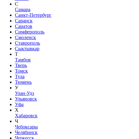
С
Самара
Санкт-Петербург
Саранск
Саратов
Симферополь
Смоленск
Ставрополь
Сыктывкар
Т
Тамбов
Тверь
Томск
Тула
Тюмень
У
Улан-Удэ
Ульяновск
Уфа
Х
Хабаровск
Ч
Чебоксары
Челябинск
Черкесск