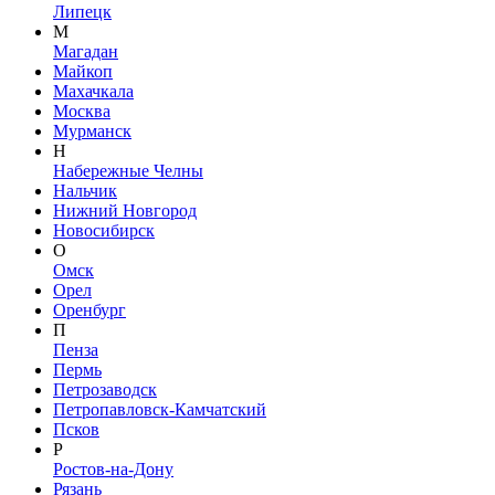
Липецк
М
Магадан
Майкоп
Махачкала
Москва
Мурманск
Н
Набережные Челны
Нальчик
Нижний Новгород
Новосибирск
О
Омск
Орел
Оренбург
П
Пенза
Пермь
Петрозаводск
Петропавловск-Камчатский
Псков
Р
Ростов-на-Дону
Рязань