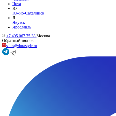
Чита
Ю
Южно-Сахалинск
Я
Якутск
Ярославль
+7 495 067 75 38
Москва
Обратный звонок
sales@durastyle.ru