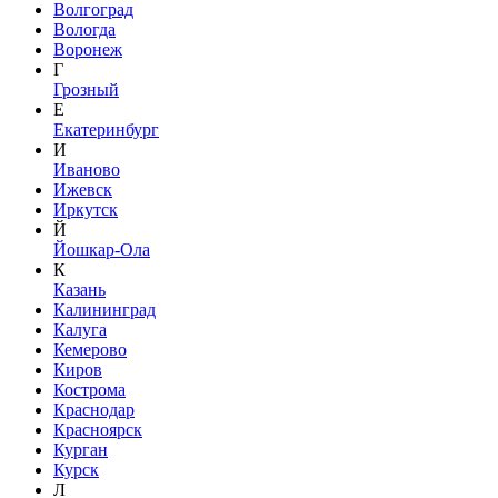
Волгоград
Вологда
Воронеж
Г
Грозный
Е
Екатеринбург
И
Иваново
Ижевск
Иркутск
Й
Йошкар-Ола
К
Казань
Калининград
Калуга
Кемерово
Киров
Кострома
Краснодар
Красноярск
Курган
Курск
Л