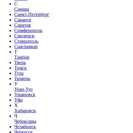
С
Самара
Санкт-Петербург
Саранск
Саратов
Симферополь
Смоленск
Ставрополь
Сыктывкар
Т
Тамбов
Тверь
Томск
Тула
Тюмень
У
Улан-Удэ
Ульяновск
Уфа
Х
Хабаровск
Ч
Чебоксары
Челябинск
Черкесск