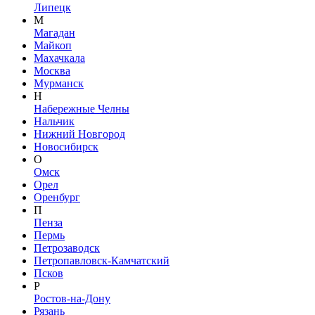
Липецк
М
Магадан
Майкоп
Махачкала
Москва
Мурманск
Н
Набережные Челны
Нальчик
Нижний Новгород
Новосибирск
О
Омск
Орел
Оренбург
П
Пенза
Пермь
Петрозаводск
Петропавловск-Камчатский
Псков
Р
Ростов-на-Дону
Рязань