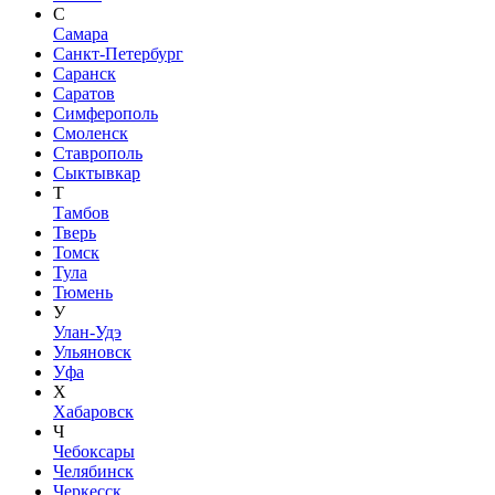
С
Самара
Санкт-Петербург
Саранск
Саратов
Симферополь
Смоленск
Ставрополь
Сыктывкар
Т
Тамбов
Тверь
Томск
Тула
Тюмень
У
Улан-Удэ
Ульяновск
Уфа
Х
Хабаровск
Ч
Чебоксары
Челябинск
Черкесск