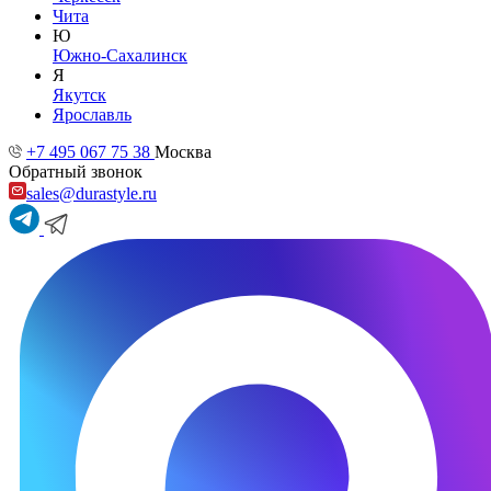
Чита
Ю
Южно-Сахалинск
Я
Якутск
Ярославль
+7 495 067 75 38
Москва
Обратный звонок
sales@durastyle.ru