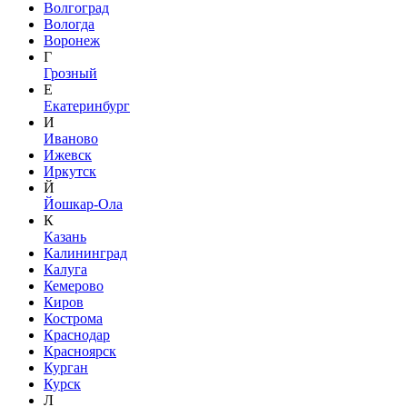
Волгоград
Вологда
Воронеж
Г
Грозный
Е
Екатеринбург
И
Иваново
Ижевск
Иркутск
Й
Йошкар-Ола
К
Казань
Калининград
Калуга
Кемерово
Киров
Кострома
Краснодар
Красноярск
Курган
Курск
Л