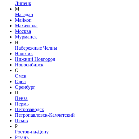
Липецк
М
Магадан
Майкоп
Махачкала
Москва
Мурманск
Н
Набережные Челны
Нальчик
Нижний Новгород
Новосибирск
О
Омск
Орел
Оренбург
П
Пенза
Пермь
Петрозаводск
Петропавловск-Камчатский
Псков
Р
Ростов-на-Дону
Рязань