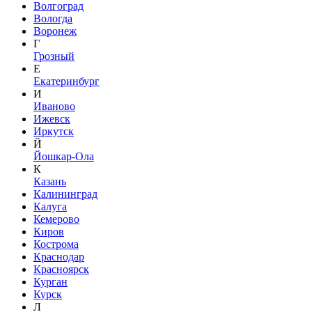
Волгоград
Вологда
Воронеж
Г
Грозный
Е
Екатеринбург
И
Иваново
Ижевск
Иркутск
Й
Йошкар-Ола
К
Казань
Калининград
Калуга
Кемерово
Киров
Кострома
Краснодар
Красноярск
Курган
Курск
Л