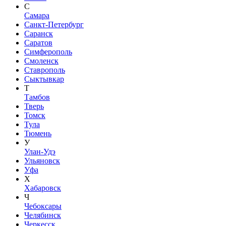
С
Самара
Санкт-Петербург
Саранск
Саратов
Симферополь
Смоленск
Ставрополь
Сыктывкар
Т
Тамбов
Тверь
Томск
Тула
Тюмень
У
Улан-Удэ
Ульяновск
Уфа
Х
Хабаровск
Ч
Чебоксары
Челябинск
Черкесск