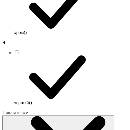
хром
()
Ч
черный
()
Показать все