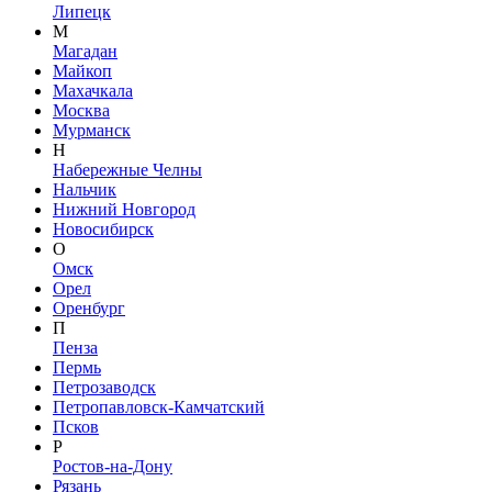
Липецк
М
Магадан
Майкоп
Махачкала
Москва
Мурманск
Н
Набережные Челны
Нальчик
Нижний Новгород
Новосибирск
О
Омск
Орел
Оренбург
П
Пенза
Пермь
Петрозаводск
Петропавловск-Камчатский
Псков
Р
Ростов-на-Дону
Рязань