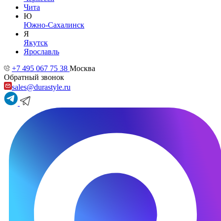
Чита
Ю
Южно-Сахалинск
Я
Якутск
Ярославль
+7 495 067 75 38
Москва
Обратный звонок
sales@durastyle.ru