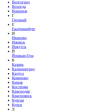
Волгоград
Вологда
Воронеж
Г
Грозный
Е
Екатеринбург
И
Иваново
Ижевск
Иркутск
Й
Йошкар-Ола
К
Казань
Калининград
Калуга
Кемерово
Киров
Кострома
Краснодар
Красноярск
Курган
Курск
Л