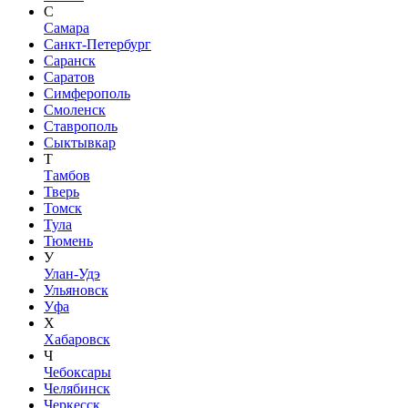
С
Самара
Санкт-Петербург
Саранск
Саратов
Симферополь
Смоленск
Ставрополь
Сыктывкар
Т
Тамбов
Тверь
Томск
Тула
Тюмень
У
Улан-Удэ
Ульяновск
Уфа
Х
Хабаровск
Ч
Чебоксары
Челябинск
Черкесск