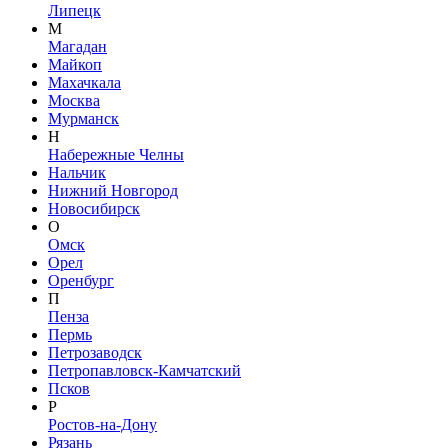
Липецк
М
Магадан
Майкоп
Махачкала
Москва
Мурманск
Н
Набережные Челны
Нальчик
Нижний Новгород
Новосибирск
О
Омск
Орел
Оренбург
П
Пенза
Пермь
Петрозаводск
Петропавловск-Камчатский
Псков
Р
Ростов-на-Дону
Рязань