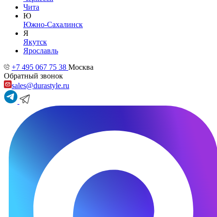
Чита
Ю
Южно-Сахалинск
Я
Якутск
Ярославль
+7 495 067 75 38
Москва
Обратный звонок
sales@durastyle.ru