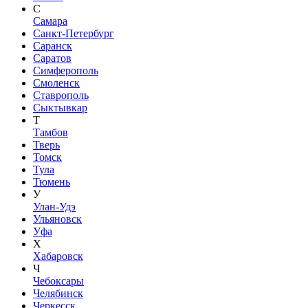
С
Самара
Санкт-Петербург
Саранск
Саратов
Симферополь
Смоленск
Ставрополь
Сыктывкар
Т
Тамбов
Тверь
Томск
Тула
Тюмень
У
Улан-Удэ
Ульяновск
Уфа
Х
Хабаровск
Ч
Чебоксары
Челябинск
Черкесск