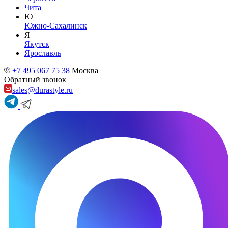
Чита
Ю
Южно-Сахалинск
Я
Якутск
Ярославль
+7 495 067 75 38
Москва
Обратный звонок
sales@durastyle.ru