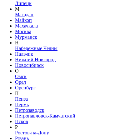
Липецк
М
Магадан
Майкоп
Махачкала
Москва
Мурманск
Н
Набережные Челны
Нальчик
Нижний Новгород
Новосибирск
О
Омск
Орел
Оренбург
П
Пенза
Пермь
Петрозаводск
Петропавловск-Камчатский
Псков
Р
Ростов-на-Дону
Рязань