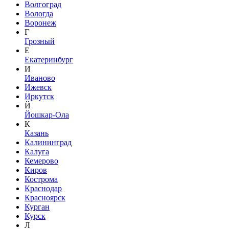
Волгоград
Вологда
Воронеж
Г
Грозный
Е
Екатеринбург
И
Иваново
Ижевск
Иркутск
Й
Йошкар-Ола
К
Казань
Калининград
Калуга
Кемерово
Киров
Кострома
Краснодар
Красноярск
Курган
Курск
Л