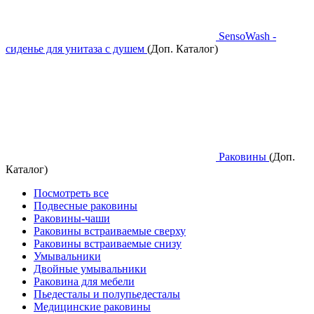
SensoWash -
сиденье для унитаза с душем
(Доп. Каталог)
Раковины
(Доп.
Каталог)
Посмотреть все
Подвесные раковины
Раковины-чаши
Раковины встраиваемые сверху
Раковины встраиваемые снизу
Умывальники
Двойные умывальники
Раковина для мебели
Пьедесталы и полупьедесталы
Медицинские раковины