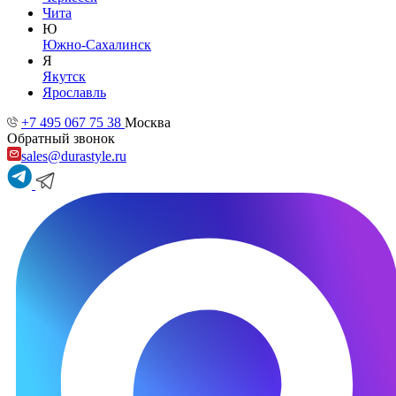
Чита
Ю
Южно-Сахалинск
Я
Якутск
Ярославль
+7 495 067 75 38
Москва
Обратный звонок
sales@durastyle.ru