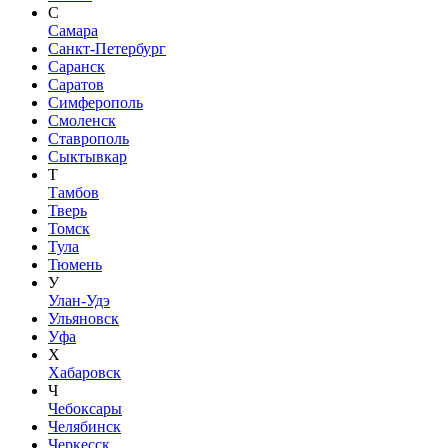
С
Самара
Санкт-Петербург
Саранск
Саратов
Симферополь
Смоленск
Ставрополь
Сыктывкар
Т
Тамбов
Тверь
Томск
Тула
Тюмень
У
Улан-Удэ
Ульяновск
Уфа
Х
Хабаровск
Ч
Чебоксары
Челябинск
Черкесск