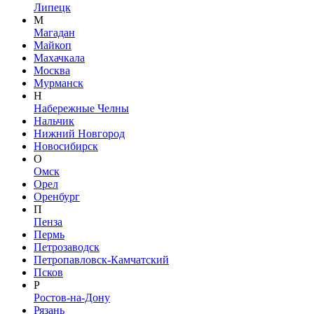
Липецк
М
Магадан
Майкоп
Махачкала
Москва
Мурманск
Н
Набережные Челны
Нальчик
Нижний Новгород
Новосибирск
О
Омск
Орел
Оренбург
П
Пенза
Пермь
Петрозаводск
Петропавловск-Камчатский
Псков
Р
Ростов-на-Дону
Рязань