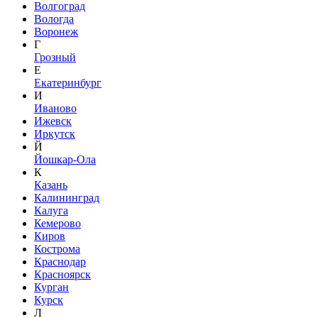
Волгоград
Вологда
Воронеж
Г
Грозный
Е
Екатеринбург
И
Иваново
Ижевск
Иркутск
Й
Йошкар-Ола
К
Казань
Калининград
Калуга
Кемерово
Киров
Кострома
Краснодар
Красноярск
Курган
Курск
Л