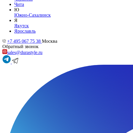
Чита
Ю
Южно-Сахалинск
Я
Якутск
Ярославль
+7 495 067 75 38
Москва
Обратный звонок
sales@durastyle.ru