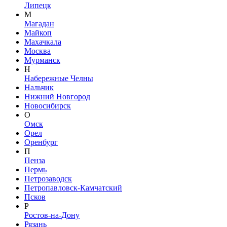
Липецк
М
Магадан
Майкоп
Махачкала
Москва
Мурманск
Н
Набережные Челны
Нальчик
Нижний Новгород
Новосибирск
О
Омск
Орел
Оренбург
П
Пенза
Пермь
Петрозаводск
Петропавловск-Камчатский
Псков
Р
Ростов-на-Дону
Рязань