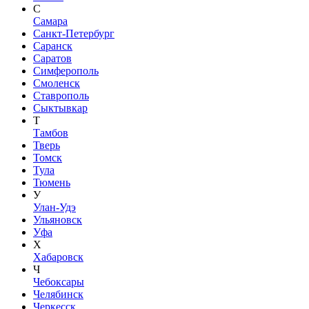
С
Самара
Санкт-Петербург
Саранск
Саратов
Симферополь
Смоленск
Ставрополь
Сыктывкар
Т
Тамбов
Тверь
Томск
Тула
Тюмень
У
Улан-Удэ
Ульяновск
Уфа
Х
Хабаровск
Ч
Чебоксары
Челябинск
Черкесск