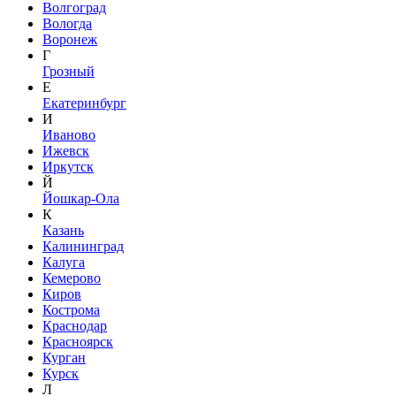
Волгоград
Вологда
Воронеж
Г
Грозный
Е
Екатеринбург
И
Иваново
Ижевск
Иркутск
Й
Йошкар-Ола
К
Казань
Калининград
Калуга
Кемерово
Киров
Кострома
Краснодар
Красноярск
Курган
Курск
Л