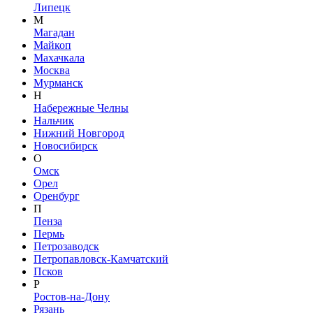
Липецк
М
Магадан
Майкоп
Махачкала
Москва
Мурманск
Н
Набережные Челны
Нальчик
Нижний Новгород
Новосибирск
О
Омск
Орел
Оренбург
П
Пенза
Пермь
Петрозаводск
Петропавловск-Камчатский
Псков
Р
Ростов-на-Дону
Рязань