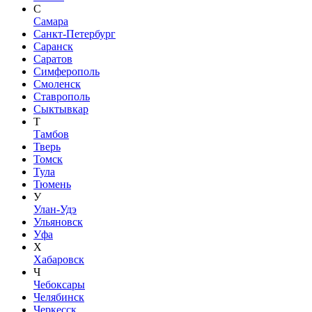
С
Самара
Санкт-Петербург
Саранск
Саратов
Симферополь
Смоленск
Ставрополь
Сыктывкар
Т
Тамбов
Тверь
Томск
Тула
Тюмень
У
Улан-Удэ
Ульяновск
Уфа
Х
Хабаровск
Ч
Чебоксары
Челябинск
Черкесск