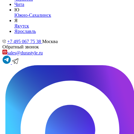
Чита
Ю
Южно-Сахалинск
Я
Якутск
Ярославль
+7 495 067 75 38
Москва
Обратный звонок
sales@durastyle.ru